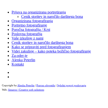
Prijava na organizirana portretiranja
Cenik storitev in naročilo darilnega bona
Organizirana fotografiranja
Portretno fotografiranje
Poročna fotografija / Krst
Poslovna fotografija
Vaše izkušnje z nami
Cenik storitev in naročilo darilnega bona
Kako se pripraviti pred fotografiranjem
Videi zakulisje – kako poteka božično fotografiranje
Za-oder-je
Alenka Peterlin
Kontakt
Copyright by
Alenka Peterlin
|
Pravno obvestilo
|
Splošni pogoji poslovanja
Web:
Amaroo | Creative web solutions