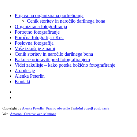
Prijava na organizirana portretiranja
Cenik storitev in naročilo darilnega bona
Organizirana fotografiranja
Portretno fotografiranje
Poročna fotografija / Krst
Poslovna fotografija
Vaše izkušnje z nami
Cenik storitev in naročilo darilnega bona
Kako se pripraviti pred fotografiranjem
Videi zakulisje – kako poteka božično fotografiranje
Za-oder-je
Alenka Peterlin
Kontakt
Copyright by
Alenka Peterlin
|
Pravno obvestilo
|
Splošni pogoji poslovanja
Web:
Amaroo | Creative web solutions