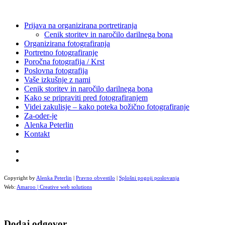
Prijava na organizirana portretiranja
Cenik storitev in naročilo darilnega bona
Organizirana fotografiranja
Portretno fotografiranje
Poročna fotografija / Krst
Poslovna fotografija
Vaše izkušnje z nami
Cenik storitev in naročilo darilnega bona
Kako se pripraviti pred fotografiranjem
Videi zakulisje – kako poteka božično fotografiranje
Za-oder-je
Alenka Peterlin
Kontakt
Copyright by
Alenka Peterlin
|
Pravno obvestilo
|
Splošni pogoji poslovanja
Web:
Amaroo | Creative web solutions
Dodaj odgovor