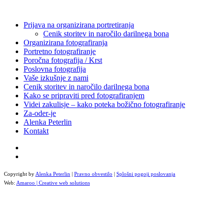
Prijava na organizirana portretiranja
Cenik storitev in naročilo darilnega bona
Organizirana fotografiranja
Portretno fotografiranje
Poročna fotografija / Krst
Poslovna fotografija
Vaše izkušnje z nami
Cenik storitev in naročilo darilnega bona
Kako se pripraviti pred fotografiranjem
Videi zakulisje – kako poteka božično fotografiranje
Za-oder-je
Alenka Peterlin
Kontakt
Copyright by
Alenka Peterlin
|
Pravno obvestilo
|
Splošni pogoji poslovanja
Web:
Amaroo | Creative web solutions