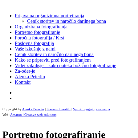
Prijava na organizirana portretiranja
Cenik storitev in naročilo darilnega bona
Organizirana fotografiranja
Portretno fotografiranje
Poročna fotografija / Krst
Poslovna fotografija
Vaše izkušnje z nami
Cenik storitev in naročilo darilnega bona
Kako se pripraviti pred fotografiranjem
Videi zakulisje – kako poteka božično fotografiranje
Za-oder-je
Alenka Peterlin
Kontakt
Copyright by
Alenka Peterlin
|
Pravno obvestilo
|
Splošni pogoji poslovanja
Web:
Amaroo | Creative web solutions
Portretno fotografiranje