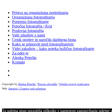
Prijava na organizirana portretiranja
Organizirana fotografiranja
Portretno fotografiranje
Poročna fotografija / Krst
Poslovna fotografija
Vaše izkušnje z nami
Cenik storitev in naročilo darilnega bona
Kako se pripraviti pred fotografiranjem
Videi zakulisje – kako poteka božično fotografiranje
Za-oder-je
Alenka Peterlin
Kontakt
Copyright by
Alenka Peterlin
|
Pravno obvestilo
|
Splošni pogoji poslovanja
Web:
Amaroo | Creative web solutions
Ta spletna stran uporablja piškotke z namenom zagotavljanja spletne sto