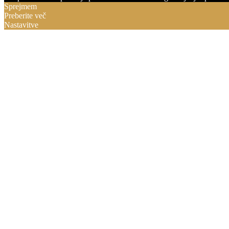
Sprejmem
Preberite več
Nastavitve