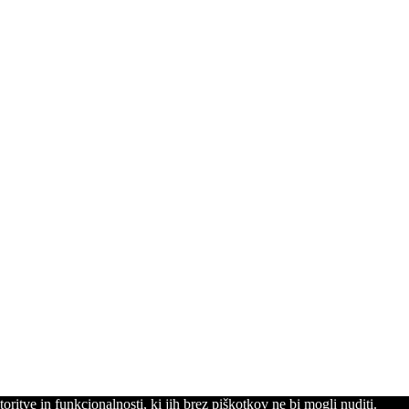
ritve in funkcionalnosti, ki jih brez piškotkov ne bi mogli nuditi.