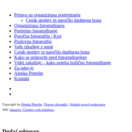
Prijava na organizirana portretiranja
Cenik storitev in naročilo darilnega bona
Organizirana fotografiranja
Portretno fotografiranje
Poročna fotografija / Krst
Poslovna fotografija
Vaše izkušnje z nami
Cenik storitev in naročilo darilnega bona
Kako se pripraviti pred fotografiranjem
Videi zakulisje – kako poteka božično fotografiranje
Za-oder-je
Alenka Peterlin
Kontakt
Copyright by
Alenka Peterlin
|
Pravno obvestilo
|
Splošni pogoji poslovanja
Web:
Amaroo | Creative web solutions
Dodaj odgovor